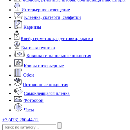
Интерьерное освещение
Клеенка, скатерти, салфетки
Карнизы
Клей, герметики, грунтовки, краски
Бытовая техника
Коврики и напольные покрытия
Ковры интерьерные
Обои
Потолочные покрытия
Самоклеящаяся пленка
Фотообои
Часы
+7 (473) 260-44-12