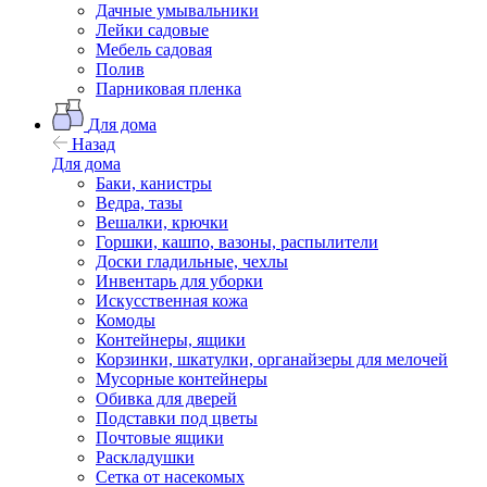
Дачные умывальники
Лейки садовые
Мебель садовая
Полив
Парниковая пленка
Для дома
Назад
Для дома
Баки, канистры
Ведра, тазы
Вешалки, крючки
Горшки, кашпо, вазоны, распылители
Доски гладильные, чехлы
Инвентарь для уборки
Искусственная кожа
Комоды
Контейнеры, ящики
Корзинки, шкатулки, органайзеры для мелочей
Мусорные контейнеры
Обивка для дверей
Подставки под цветы
Почтовые ящики
Раскладушки
Сетка от насекомых