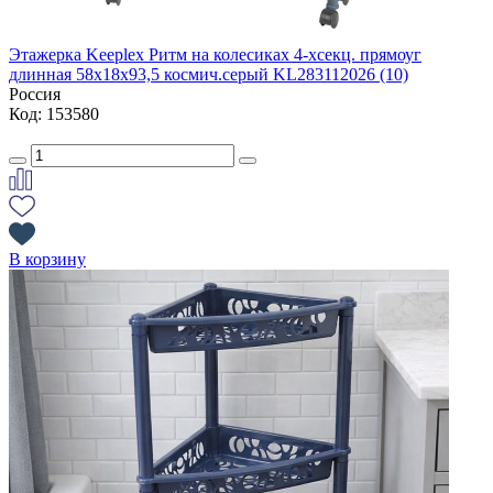
Этажерка Keeplex Ритм на колесиках 4-хсекц. прямоуг
длинная 58х18х93,5 космич.серый KL283112026 (10)
Россия
Код: 153580
В корзину