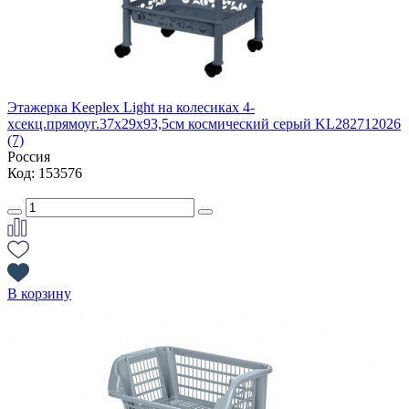
Этажерка Keeplex Light на колесиках 4-
хсекц.прямоуг.37х29х93,5см космический серый KL282712026
(7)
Россия
Код: 153576
В корзину