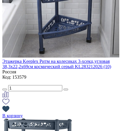
Этажерка Keeplex Ритм на колесиках 3-хсекц.угловая
38,3х22,2х69см космический серый KL283212026 (10)
Россия
Код: 153579
В корзину