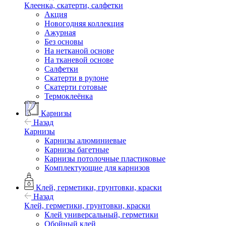
Клеенка, скатерти, салфетки
Акция
Новогодняя коллекция
Ажурная
Без основы
На нетканой основе
На тканевой основе
Салфетки
Скатерти в рулоне
Скатерти готовые
Термоклеёнка
Карнизы
Назад
Карнизы
Карнизы алюминиевые
Карнизы багетные
Карнизы потолочные пластиковые
Комплектующие для карнизов
Клей, герметики, грунтовки, краски
Назад
Клей, герметики, грунтовки, краски
Клей универсальный, герметики
Обойный клей