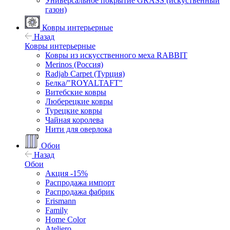
Универсальное покрытие GRASS (искуственный
газон)
Ковры интерьерные
Назад
Ковры интерьерные
Ковры из искусственного меха RABBIT
Merinos (Россия)
Radjab Carpet (Турция)
Белка/"ROYALTAFT"
Витебские ковры
Люберецкие ковры
Турецкие ковры
Чайная королева
Нити для оверлока
Обои
Назад
Обои
Акция -15%
Распродажа импорт
Распродажа фабрик
Erismann
Family
Home Color
Ateliero