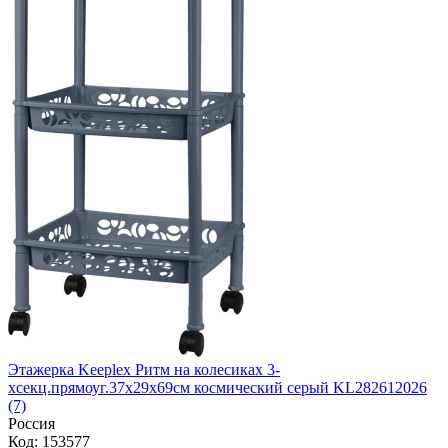
Этажерка Keeplex Ритм на колесиках 3-
хсекц.прямоуг.37х29х69см космический серый KL282612026
(7)
Россия
Код: 153577