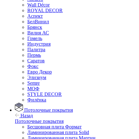
Wall Décor
ROYAL DECOR
Аспект
БелВинил
Брянск
Вилия АС
Гомель
Индустрия
Палитра
Пермь
Саратов
Фокс
Евро Декор
Элизиум
Semre
МОФ
STYLE DECOR
Филёнка
Потолочные покрытия
Назад
Потолочные покрытия
Бесшовная плита Формат
Ламинированная плита Solid
Ламинированная плита Мартин