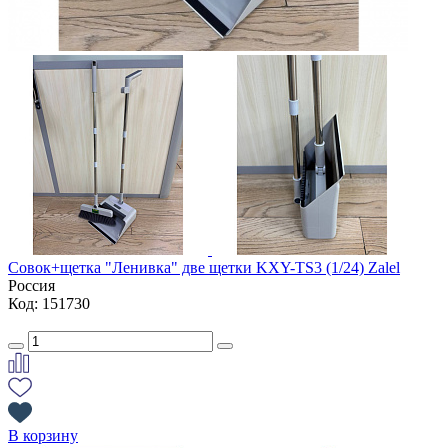
Совок+щетка "Ленивка" две щетки KXY-TS3 (1/24) Zalel
Россия
Код: 151730
В корзину