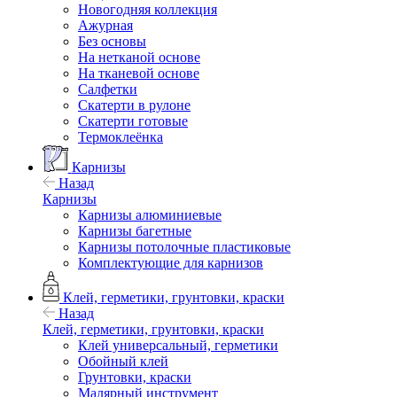
Новогодняя коллекция
Ажурная
Без основы
На нетканой основе
На тканевой основе
Салфетки
Скатерти в рулоне
Скатерти готовые
Термоклеёнка
Карнизы
Назад
Карнизы
Карнизы алюминиевые
Карнизы багетные
Карнизы потолочные пластиковые
Комплектующие для карнизов
Клей, герметики, грунтовки, краски
Назад
Клей, герметики, грунтовки, краски
Клей универсальный, герметики
Обойный клей
Грунтовки, краски
Малярный инструмент