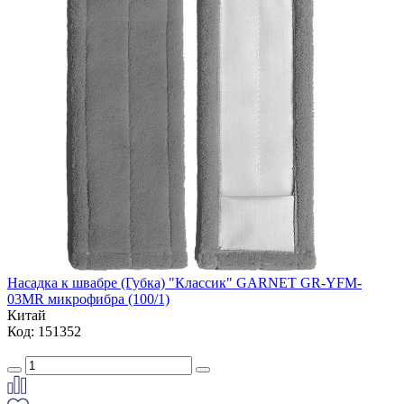
Насадка к швабре (Губка) "Классик" GARNET GR-YFM-
03MR микрофибра (100/1)
Китай
Код: 151352