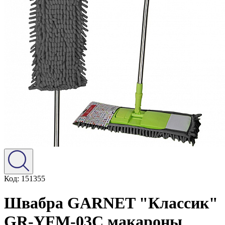
Код: 151355
Швабра GARNET "Классик"
GR-YFM-03C макароны