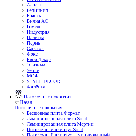
Аспект
БелВинил
Брянск
Вилия АС
Гомель
Индустрия
Палитра
Пермь
Саратов
Фокс
Евро Декор
Элизиум
Semre
МОФ
STYLE DECOR
Филёнка
Потолочные покрытия
Назад
Потолочные покрытия
Бесшовная плита Формат
Ламинированная плита Solid
Ламинированная плита Мартин
Потолочный плинтус Solid
Потолочный плинтус ламинированный