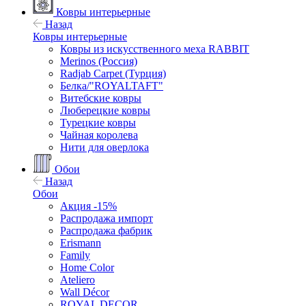
Ковры интерьерные
Назад
Ковры интерьерные
Ковры из искусственного меха RABBIT
Merinos (Россия)
Radjab Carpet (Турция)
Белка/"ROYALTAFT"
Витебские ковры
Люберецкие ковры
Турецкие ковры
Чайная королева
Нити для оверлока
Обои
Назад
Обои
Акция -15%
Распродажа импорт
Распродажа фабрик
Erismann
Family
Home Color
Ateliero
Wall Décor
ROYAL DECOR