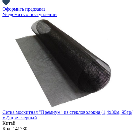
Оформить предзаказ
Уведомить о поступлении
Сетка москитная "Премиум" из стекловолокна (1,4х30м, 95гр/
м2) цвет черный
Китай
Код: 141730