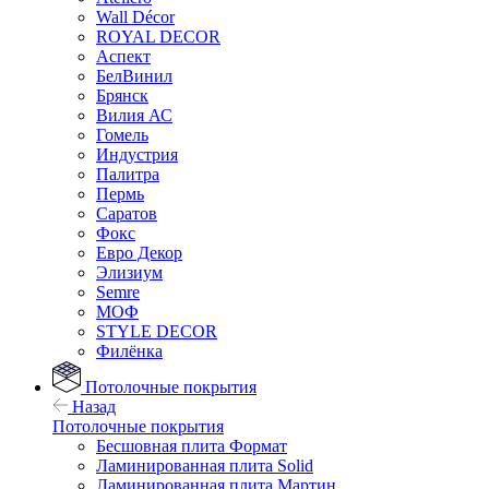
Wall Décor
ROYAL DECOR
Аспект
БелВинил
Брянск
Вилия АС
Гомель
Индустрия
Палитра
Пермь
Саратов
Фокс
Евро Декор
Элизиум
Semre
МОФ
STYLE DECOR
Филёнка
Потолочные покрытия
Назад
Потолочные покрытия
Бесшовная плита Формат
Ламинированная плита Solid
Ламинированная плита Мартин