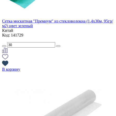
Сетка москитная "Премиум" из стекловолокна (1,4х30м, 95гр/
м2) цвет зеленый
Китай
Код: 141729
В корзину