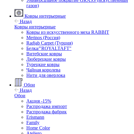
Универсальное покрытие GRASS (искуственный
газон)
Ковры интерьерные
Назад
Ковры интерьерные
Ковры из искусственного меха RABBIT
Merinos (Россия)
Radjab Carpet (Турция)
Белка/"ROYALTAFT"
Витебские ковры
Люберецкие ковры
Турецкие ковры
Чайная королева
Нити для оверлока
Обои
Назад
Обои
Акция -15%
Распродажа импорт
Распродажа фабрик
Erismann
Family
Home Color
Ateliero