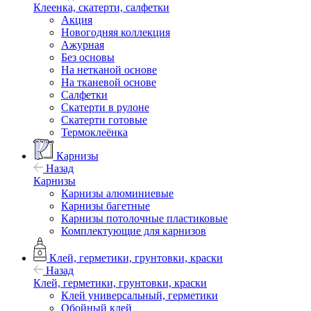
Клеенка, скатерти, салфетки
Акция
Новогодняя коллекция
Ажурная
Без основы
На нетканой основе
На тканевой основе
Салфетки
Скатерти в рулоне
Скатерти готовые
Термоклеёнка
Карнизы
Назад
Карнизы
Карнизы алюминиевые
Карнизы багетные
Карнизы потолочные пластиковые
Комплектующие для карнизов
Клей, герметики, грунтовки, краски
Назад
Клей, герметики, грунтовки, краски
Клей универсальный, герметики
Обойный клей