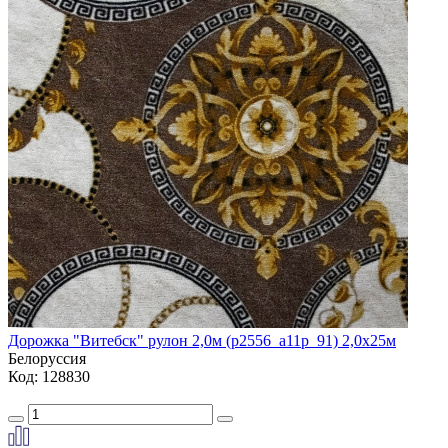
Дорожка "Витебск" рулон 2,0м (p2556_a11p_91) 2,0х25м
Белоруссия
Код: 128830