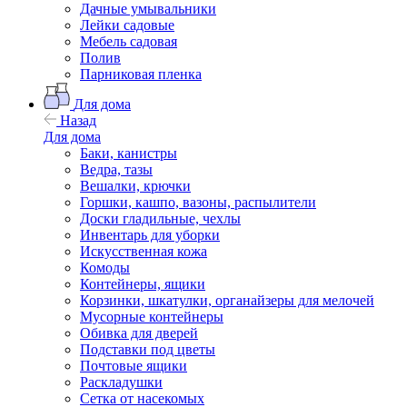
Дачные умывальники
Лейки садовые
Мебель садовая
Полив
Парниковая пленка
Для дома
Назад
Для дома
Баки, канистры
Ведра, тазы
Вешалки, крючки
Горшки, кашпо, вазоны, распылители
Доски гладильные, чехлы
Инвентарь для уборки
Искусственная кожа
Комоды
Контейнеры, ящики
Корзинки, шкатулки, органайзеры для мелочей
Мусорные контейнеры
Обивка для дверей
Подставки под цветы
Почтовые ящики
Раскладушки
Сетка от насекомых