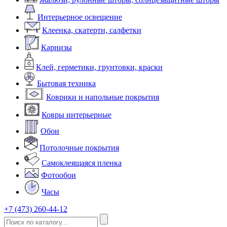
Интерьерное освещение
Клеенка, скатерти, салфетки
Карнизы
Клей, герметики, грунтовки, краски
Бытовая техника
Коврики и напольные покрытия
Ковры интерьерные
Обои
Потолочные покрытия
Самоклеящаяся пленка
Фотообои
Часы
+7 (473) 260-44-12