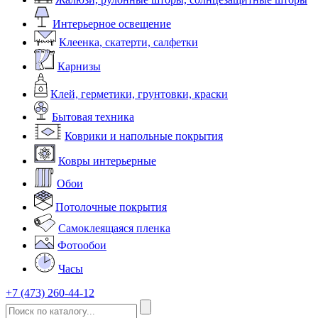
Интерьерное освещение
Клеенка, скатерти, салфетки
Карнизы
Клей, герметики, грунтовки, краски
Бытовая техника
Коврики и напольные покрытия
Ковры интерьерные
Обои
Потолочные покрытия
Самоклеящаяся пленка
Фотообои
Часы
+7 (473) 260-44-12