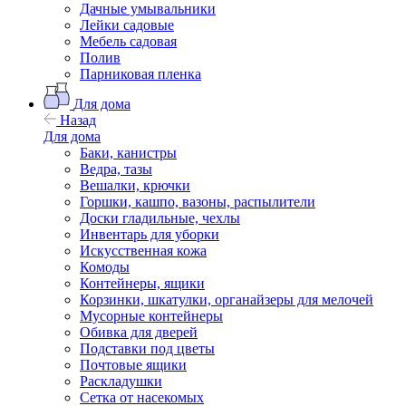
Дачные умывальники
Лейки садовые
Мебель садовая
Полив
Парниковая пленка
Для дома
Назад
Для дома
Баки, канистры
Ведра, тазы
Вешалки, крючки
Горшки, кашпо, вазоны, распылители
Доски гладильные, чехлы
Инвентарь для уборки
Искусственная кожа
Комоды
Контейнеры, ящики
Корзинки, шкатулки, органайзеры для мелочей
Мусорные контейнеры
Обивка для дверей
Подставки под цветы
Почтовые ящики
Раскладушки
Сетка от насекомых