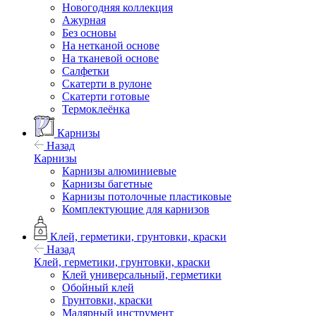
Новогодняя коллекция
Ажурная
Без основы
На нетканой основе
На тканевой основе
Салфетки
Скатерти в рулоне
Скатерти готовые
Термоклеёнка
Карнизы
Назад
Карнизы
Карнизы алюминиевые
Карнизы багетные
Карнизы потолочные пластиковые
Комплектующие для карнизов
Клей, герметики, грунтовки, краски
Назад
Клей, герметики, грунтовки, краски
Клей универсальный, герметики
Обойный клей
Грунтовки, краски
Малярный инструмент