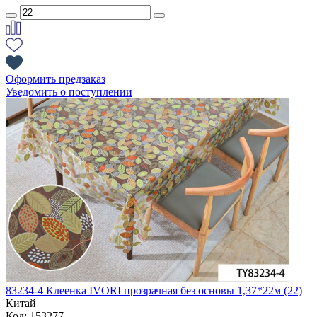
Оформить предзаказ
Уведомить о поступлении
83234-4 Клеенка IVORI прозрачная без основы 1,37*22м (22)
Китай
Код: 153277