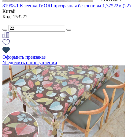
81998-1 Клеенка IVORI прозрачная без основы 1,37*22м (22)
Китай
Код: 153272
Оформить предзаказ
Уведомить о поступлении