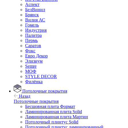
Аспект
БелВинил
Брянск
Вилия АС
Гомель
Индустрия
Палитра
Пермь
Саратов
Фокс
Евро Декор
Элизиум
Semre
МОФ
STYLE DECOR
Филёнка
Потолочные покрытия
Назад
Потолочные покрытия
Бесшовная плита Формат
Ламинированная плита Solid
Ламинированная плита Мартин
Потолочный плинтус Solid
Потолочный плинтус ламинированный