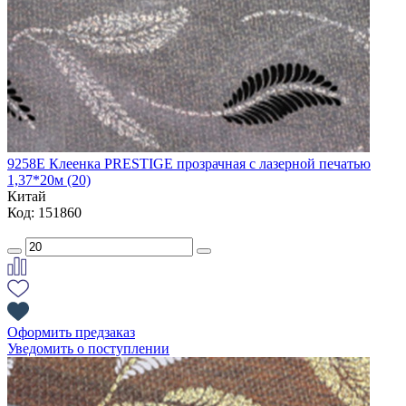
9258E Клеенка PRESTIGE прозрачная с лазерной печатью
1,37*20м (20)
Китай
Код: 151860
Оформить предзаказ
Уведомить о поступлении