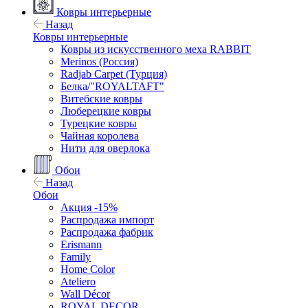
Ковры интерьерные
Назад
Ковры интерьерные
Ковры из искусственного меха RABBIT
Merinos (Россия)
Radjab Carpet (Турция)
Белка/"ROYALTAFT"
Витебские ковры
Люберецкие ковры
Турецкие ковры
Чайная королева
Нити для оверлока
Обои
Назад
Обои
Акция -15%
Распродажа импорт
Распродажа фабрик
Erismann
Family
Home Color
Ateliero
Wall Décor
ROYAL DECOR