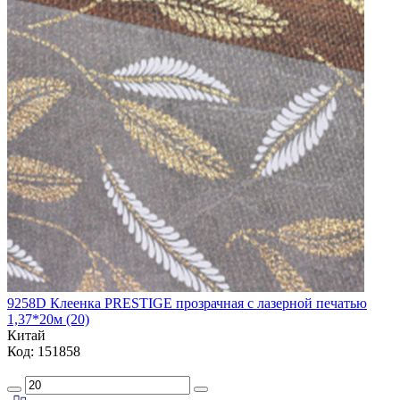
9258D Клеенка PRESTIGE прозрачная с лазерной печатью
1,37*20м (20)
Китай
Код: 151858