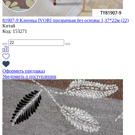
81907-9 Клеенка IVORI прозрачная без основы 1,37*22м (22)
Китай
Код: 153271
Оформить предзаказ
Уведомить о поступлении