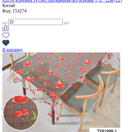
82059 Клеенка IVORI прозрачная без основы 1,37*22м (22)
Китай
Код: 153274
В корзину