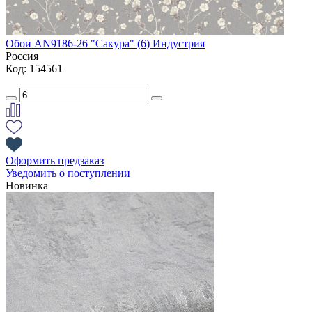
Обои AN9186-26 "Сакура" (6) Индустрия
Россия
Код: 154561
Оформить предзаказ
Уведомить о поступлении
Новинка