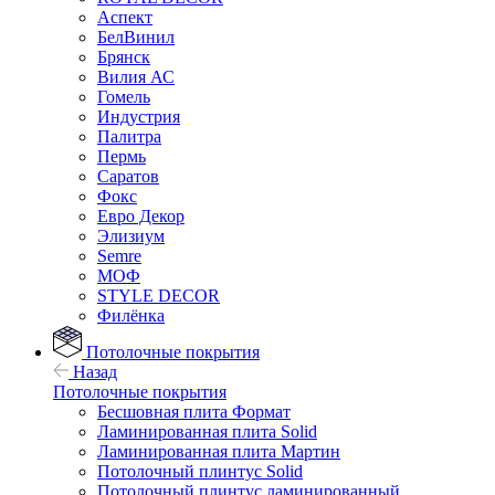
Аспект
БелВинил
Брянск
Вилия АС
Гомель
Индустрия
Палитра
Пермь
Саратов
Фокс
Евро Декор
Элизиум
Semre
МОФ
STYLE DECOR
Филёнка
Потолочные покрытия
Назад
Потолочные покрытия
Бесшовная плита Формат
Ламинированная плита Solid
Ламинированная плита Мартин
Потолочный плинтус Solid
Потолочный плинтус ламинированный