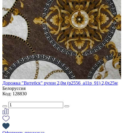
Дорожка "Витебск" рулон 2,0м (p2556_a11p_91) 2,0х25м
Белоруссия
Код: 128830
Оформить предзаказ