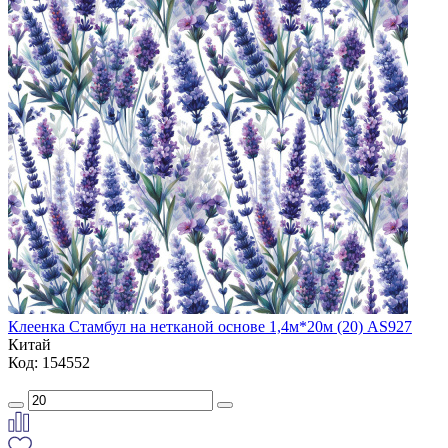
Клеенка Стамбул на нетканой основе 1,4м*20м (20) AS927
Китай
Код: 154552