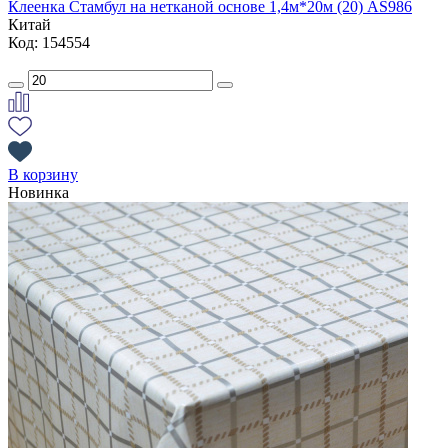
Клеенка Стамбул на нетканой основе 1,4м*20м (20) AS986
Китай
Код: 154554
В корзину
Новинка