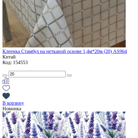
Клеенка Стамбул на нетканой основе 1,4м*20м (20) AS964
Китай
Код: 154553
В корзину
Новинка