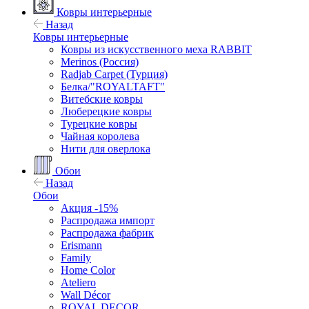
Ковры интерьерные
Назад
Ковры интерьерные
Ковры из искусственного меха RABBIT
Merinos (Россия)
Radjab Carpet (Турция)
Белка/"ROYALTAFT"
Витебские ковры
Люберецкие ковры
Турецкие ковры
Чайная королева
Нити для оверлока
Обои
Назад
Обои
Акция -15%
Распродажа импорт
Распродажа фабрик
Erismann
Family
Home Color
Ateliero
Wall Décor
ROYAL DECOR