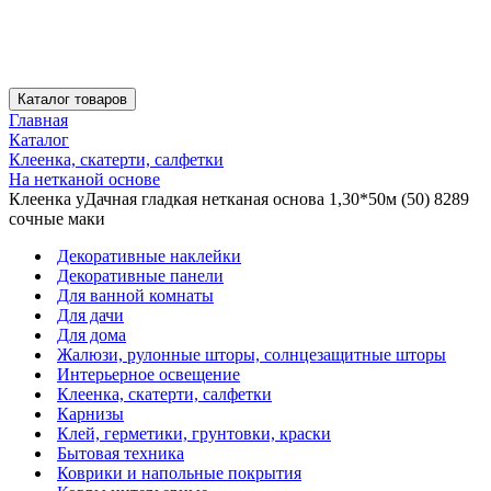
Каталог товаров
Главная
Каталог
Клеенка, скатерти, салфетки
На нетканой основе
Клеенка уДачная гладкая нетканая основа 1,30*50м (50) 8289
сочные маки
Декоративные наклейки
Декоративные панели
Для ванной комнаты
Для дачи
Для дома
Жалюзи, рулонные шторы, солнцезащитные шторы
Интерьерное освещение
Клеенка, скатерти, салфетки
Карнизы
Клей, герметики, грунтовки, краски
Бытовая техника
Коврики и напольные покрытия