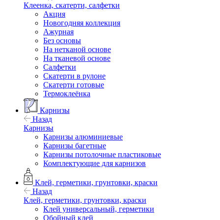
Клеенка, скатерти, салфетки
Акция
Новогодняя коллекция
Ажурная
Без основы
На нетканой основе
На тканевой основе
Салфетки
Скатерти в рулоне
Скатерти готовые
Термоклеёнка
Карнизы
Назад
Карнизы
Карнизы алюминиевые
Карнизы багетные
Карнизы потолочные пластиковые
Комплектующие для карнизов
Клей, герметики, грунтовки, краски
Назад
Клей, герметики, грунтовки, краски
Клей универсальный, герметики
Обойный клей