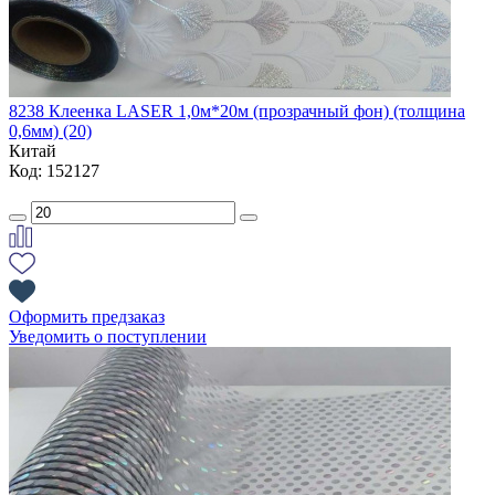
8238 Клеенка LASER 1,0м*20м (прозрачный фон) (толщина
0,6мм) (20)
Китай
Код: 152127
Оформить предзаказ
Уведомить о поступлении