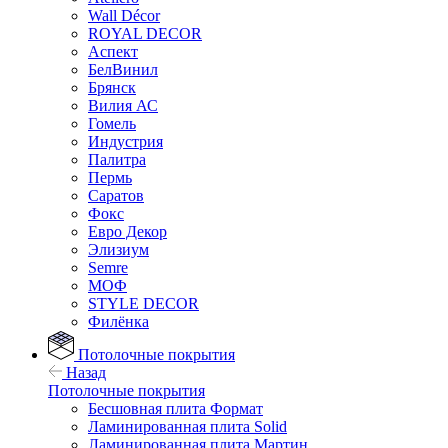
Wall Décor
ROYAL DECOR
Аспект
БелВинил
Брянск
Вилия АС
Гомель
Индустрия
Палитра
Пермь
Саратов
Фокс
Евро Декор
Элизиум
Semre
МОФ
STYLE DECOR
Филёнка
Потолочные покрытия
Назад
Потолочные покрытия
Бесшовная плита Формат
Ламинированная плита Solid
Ламинированная плита Мартин