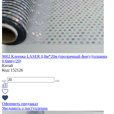
9002 Клеенка LASER 0,8м*20м (прозрачный фон) (толщина
0,6мм) (20)
Китай
Код: 152126
Оформить предзаказ
Уведомить о поступлении