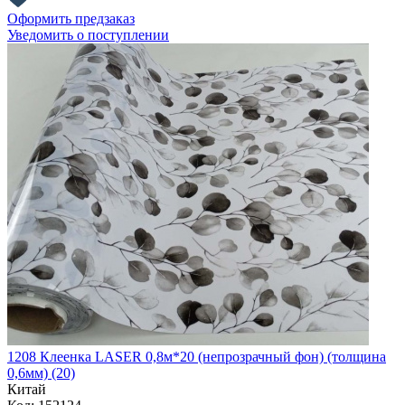
Оформить предзаказ
Уведомить о поступлении
1208 Клеенка LASER 0,8м*20 (непрозрачный фон) (толщина
0,6мм) (20)
Китай