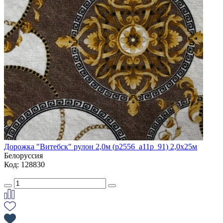
Дорожка "Витебск" рулон 2,0м (p2556_a11p_91) 2,0х25м
Белоруссия
Код: 128830