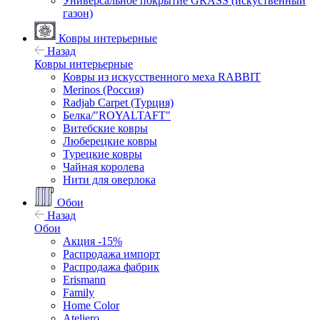
Универсальное покрытие GRASS (искуственный
газон)
Ковры интерьерные
Назад
Ковры интерьерные
Ковры из искусственного меха RABBIT
Merinos (Россия)
Radjab Carpet (Турция)
Белка/"ROYALTAFT"
Витебские ковры
Люберецкие ковры
Турецкие ковры
Чайная королева
Нити для оверлока
Обои
Назад
Обои
Акция -15%
Распродажа импорт
Распродажа фабрик
Erismann
Family
Home Color
Ateliero