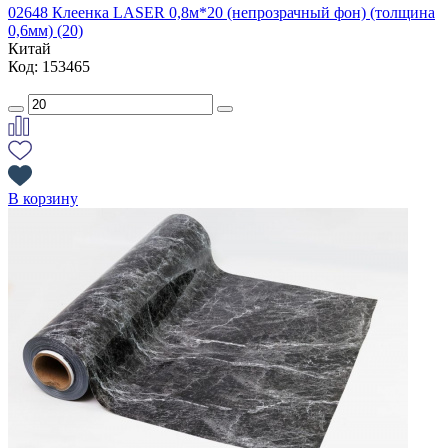
02648 Клеенка LASER 0,8м*20 (непрозрачный фон) (толщина
0,6мм) (20)
Китай
Код: 153465
В корзину