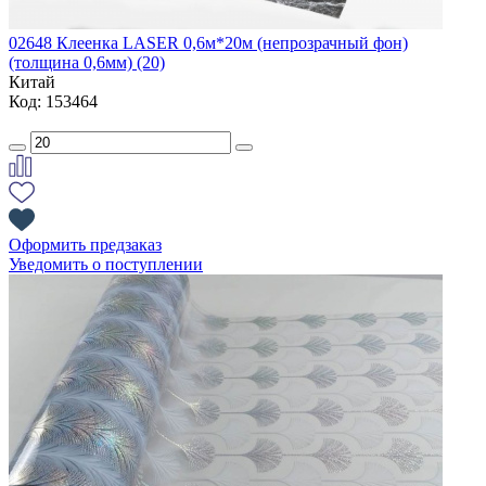
02648 Клеенка LASER 0,6м*20м (непрозрачный фон)
(толщина 0,6мм) (20)
Китай
Код: 153464
Оформить предзаказ
Уведомить о поступлении