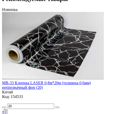
Новинка
MB-33 Клеенка LASER 0,8м*20м (толщина 0,6мм)
непрозначный фон (20)
Китай
Код: 154533