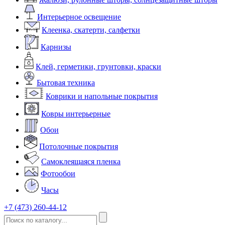
Интерьерное освещение
Клеенка, скатерти, салфетки
Карнизы
Клей, герметики, грунтовки, краски
Бытовая техника
Коврики и напольные покрытия
Ковры интерьерные
Обои
Потолочные покрытия
Самоклеящаяся пленка
Фотообои
Часы
+7 (473) 260-44-12