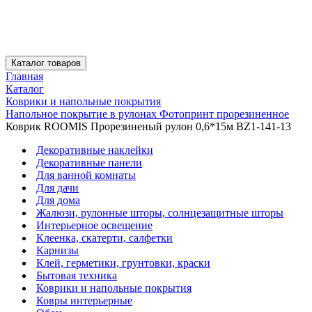
Каталог товаров
Главная
Каталог
Коврики и напольные покрытия
Напольное покрытие в рулонах Фотопринт прорезиненное
Коврик ROOMIS Прорезиненый рулон 0,6*15м BZ1-141-13
Декоративные наклейки
Декоративные панели
Для ванной комнаты
Для дачи
Для дома
Жалюзи, рулонные шторы, солнцезащитные шторы
Интерьерное освещение
Клеенка, скатерти, салфетки
Карнизы
Клей, герметики, грунтовки, краски
Бытовая техника
Коврики и напольные покрытия
Ковры интерьерные