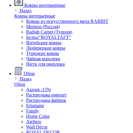
Ковры интерьерные
Назад
Ковры интерьерные
Ковры из искусственного меха RABBIT
Merinos (Россия)
Radjab Carpet (Турция)
Белка/"ROYALTAFT"
Витебские ковры
Люберецкие ковры
Турецкие ковры
Чайная королева
Нити для оверлока
Обои
Назад
Обои
Акция -15%
Распродажа импорт
Распродажа фабрик
Erismann
Family
Home Color
Ateliero
Wall Décor
ROYAL DECOR