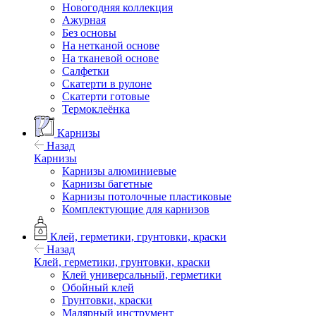
Новогодняя коллекция
Ажурная
Без основы
На нетканой основе
На тканевой основе
Салфетки
Скатерти в рулоне
Скатерти готовые
Термоклеёнка
Карнизы
Назад
Карнизы
Карнизы алюминиевые
Карнизы багетные
Карнизы потолочные пластиковые
Комплектующие для карнизов
Клей, герметики, грунтовки, краски
Назад
Клей, герметики, грунтовки, краски
Клей универсальный, герметики
Обойный клей
Грунтовки, краски
Малярный инструмент