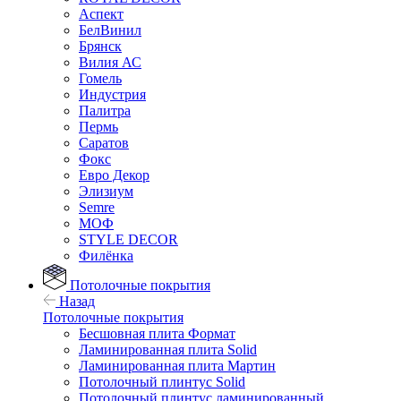
Аспект
БелВинил
Брянск
Вилия АС
Гомель
Индустрия
Палитра
Пермь
Саратов
Фокс
Евро Декор
Элизиум
Semre
МОФ
STYLE DECOR
Филёнка
Потолочные покрытия
Назад
Потолочные покрытия
Бесшовная плита Формат
Ламинированная плита Solid
Ламинированная плита Мартин
Потолочный плинтус Solid
Потолочный плинтус ламинированный