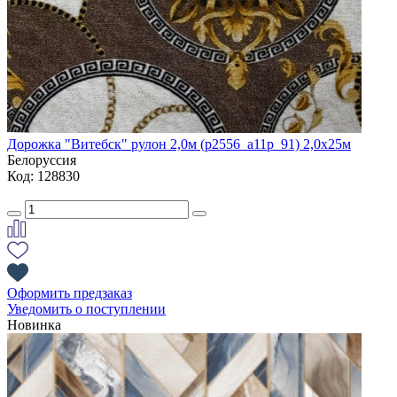
Дорожка "Витебск" рулон 2,0м (p2556_a11p_91) 2,0х25м
Белоруссия
Код: 128830
Оформить предзаказ
Уведомить о поступлении
Новинка