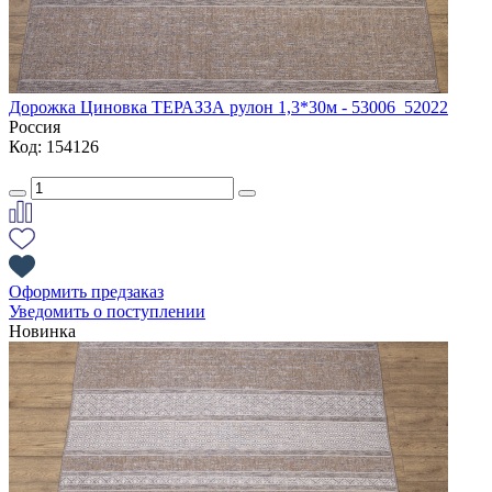
Дорожка Циновка ТЕРАЗЗА рулон 1,3*30м - 53006_52022
Россия
Код: 154126
Оформить предзаказ
Уведомить о поступлении
Новинка