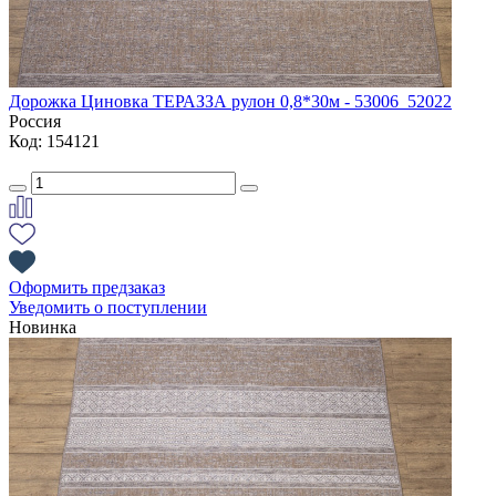
Дорожка Циновка ТЕРАЗЗА рулон 0,8*30м - 53006_52022
Россия
Код: 154121
Оформить предзаказ
Уведомить о поступлении
Новинка