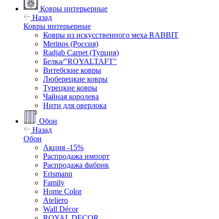
Ковры интерьерные
Назад
Ковры интерьерные
Ковры из искусственного меха RABBIT
Merinos (Россия)
Radjab Carpet (Турция)
Белка/"ROYALTAFT"
Витебские ковры
Люберецкие ковры
Турецкие ковры
Чайная королева
Нити для оверлока
Обои
Назад
Обои
Акция -15%
Распродажа импорт
Распродажа фабрик
Erismann
Family
Home Color
Ateliero
Wall Décor
ROYAL DECOR