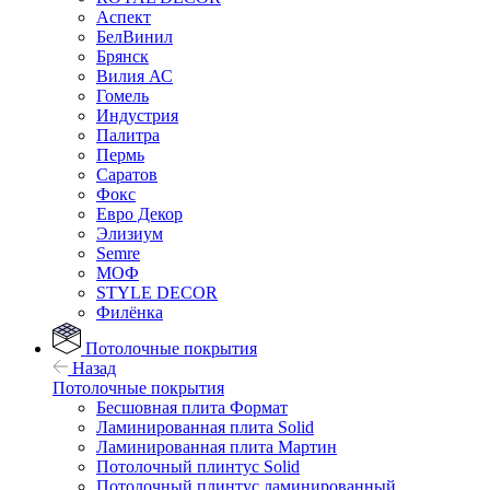
Аспект
БелВинил
Брянск
Вилия АС
Гомель
Индустрия
Палитра
Пермь
Саратов
Фокс
Евро Декор
Элизиум
Semre
МОФ
STYLE DECOR
Филёнка
Потолочные покрытия
Назад
Потолочные покрытия
Бесшовная плита Формат
Ламинированная плита Solid
Ламинированная плита Мартин
Потолочный плинтус Solid
Потолочный плинтус ламинированный