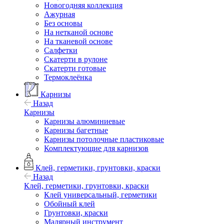
Новогодняя коллекция
Ажурная
Без основы
На нетканой основе
На тканевой основе
Салфетки
Скатерти в рулоне
Скатерти готовые
Термоклеёнка
Карнизы
Назад
Карнизы
Карнизы алюминиевые
Карнизы багетные
Карнизы потолочные пластиковые
Комплектующие для карнизов
Клей, герметики, грунтовки, краски
Назад
Клей, герметики, грунтовки, краски
Клей универсальный, герметики
Обойный клей
Грунтовки, краски
Малярный инструмент