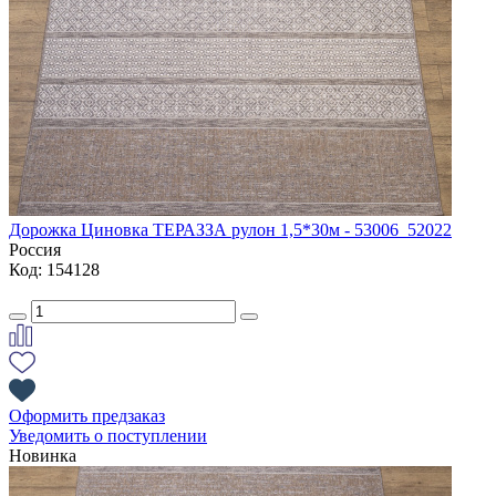
Дорожка Циновка ТЕРАЗЗА рулон 1,5*30м - 53006_52022
Россия
Код: 154128
Оформить предзаказ
Уведомить о поступлении
Новинка