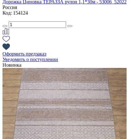
Дорожка Циновка ТЕРАЗЗА рулон 1,1*30м - 53006_52022
Россия
Код: 154124
Оформить предзаказ
Уведомить о поступлении
Новинка