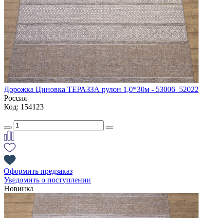
Дорожка Циновка ТЕРАЗЗА рулон 1,0*30м - 53006_52022
Россия
Код: 154123
Оформить предзаказ
Уведомить о поступлении
Новинка