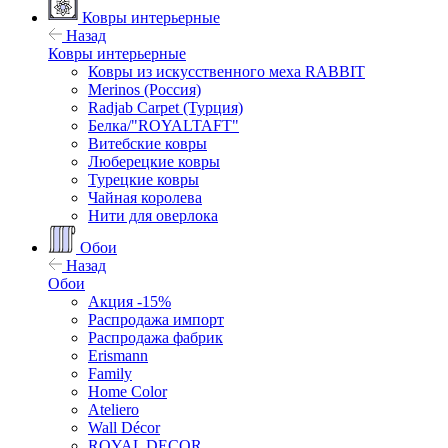
Ковры интерьерные
Назад
Ковры интерьерные
Ковры из искусственного меха RABBIT
Merinos (Россия)
Radjab Carpet (Турция)
Белка/"ROYALTAFT"
Витебские ковры
Люберецкие ковры
Турецкие ковры
Чайная королева
Нити для оверлока
Обои
Назад
Обои
Акция -15%
Распродажа импорт
Распродажа фабрик
Erismann
Family
Home Color
Ateliero
Wall Décor
ROYAL DECOR