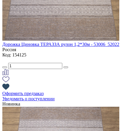
Дорожка Циновка ТЕРАЗЗА рулон 1,2*30м - 53006_52022
Россия
Код: 154125
Оформить предзаказ
Уведомить о поступлении
Новинка