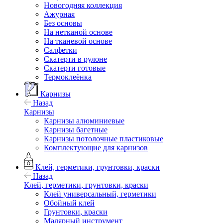
Новогодняя коллекция
Ажурная
Без основы
На нетканой основе
На тканевой основе
Салфетки
Скатерти в рулоне
Скатерти готовые
Термоклеёнка
Карнизы
Назад
Карнизы
Карнизы алюминиевые
Карнизы багетные
Карнизы потолочные пластиковые
Комплектующие для карнизов
Клей, герметики, грунтовки, краски
Назад
Клей, герметики, грунтовки, краски
Клей универсальный, герметики
Обойный клей
Грунтовки, краски
Малярный инструмент