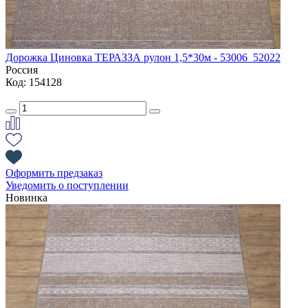
Дорожка Циновка ТЕРАЗЗА рулон 1,5*30м - 53006_52022
Россия
Код: 154128
Оформить предзаказ
Уведомить о поступлении
Новинка