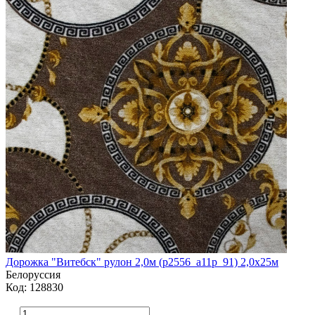
Дорожка "Витебск" рулон 2,0м (p2556_a11p_91) 2,0х25м
Белоруссия
Код: 128830