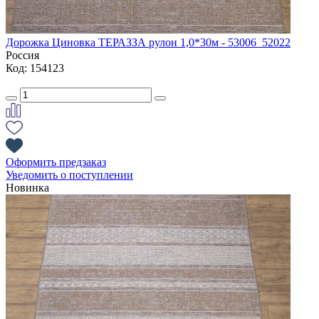
Дорожка Циновка ТЕРАЗЗА рулон 1,0*30м - 53006_52022
Россия
Код: 154123
Оформить предзаказ
Уведомить о поступлении
Новинка