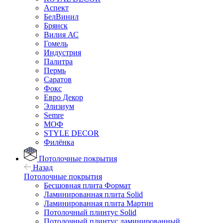
Аспект
БелВинил
Брянск
Вилия АС
Гомель
Индустрия
Палитра
Пермь
Саратов
Фокс
Евро Декор
Элизиум
Semre
МОФ
STYLE DECOR
Филёнка
Потолочные покрытия
Назад
Потолочные покрытия
Бесшовная плита Формат
Ламинированная плита Solid
Ламинированная плита Мартин
Потолочный плинтус Solid
Потолочный плинтус ламинированный