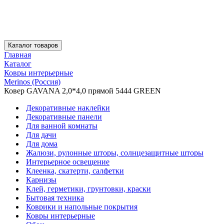
Каталог товаров
Главная
Каталог
Ковры интерьерные
Merinos (Россия)
Ковер GAVANA 2,0*4,0 прямой 5444 GREEN
Декоративные наклейки
Декоративные панели
Для ванной комнаты
Для дачи
Для дома
Жалюзи, рулонные шторы, солнцезащитные шторы
Интерьерное освещение
Клеенка, скатерти, салфетки
Карнизы
Клей, герметики, грунтовки, краски
Бытовая техника
Коврики и напольные покрытия
Ковры интерьерные