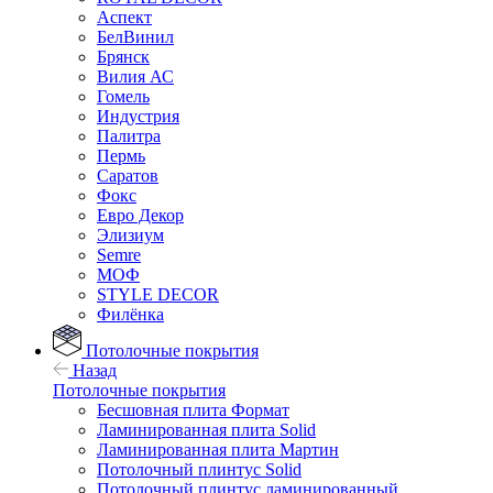
Аспект
БелВинил
Брянск
Вилия АС
Гомель
Индустрия
Палитра
Пермь
Саратов
Фокс
Евро Декор
Элизиум
Semre
МОФ
STYLE DECOR
Филёнка
Потолочные покрытия
Назад
Потолочные покрытия
Бесшовная плита Формат
Ламинированная плита Solid
Ламинированная плита Мартин
Потолочный плинтус Solid
Потолочный плинтус ламинированный