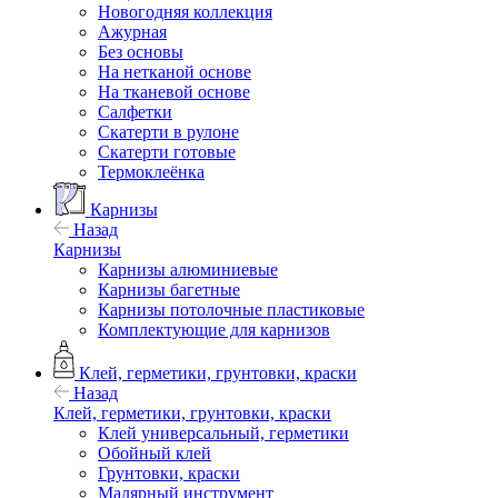
Новогодняя коллекция
Ажурная
Без основы
На нетканой основе
На тканевой основе
Салфетки
Скатерти в рулоне
Скатерти готовые
Термоклеёнка
Карнизы
Назад
Карнизы
Карнизы алюминиевые
Карнизы багетные
Карнизы потолочные пластиковые
Комплектующие для карнизов
Клей, герметики, грунтовки, краски
Назад
Клей, герметики, грунтовки, краски
Клей универсальный, герметики
Обойный клей
Грунтовки, краски
Малярный инструмент