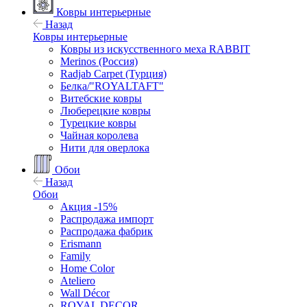
Ковры интерьерные
Назад
Ковры интерьерные
Ковры из искусственного меха RABBIT
Merinos (Россия)
Radjab Carpet (Турция)
Белка/"ROYALTAFT"
Витебские ковры
Люберецкие ковры
Турецкие ковры
Чайная королева
Нити для оверлока
Обои
Назад
Обои
Акция -15%
Распродажа импорт
Распродажа фабрик
Erismann
Family
Home Color
Ateliero
Wall Décor
ROYAL DECOR