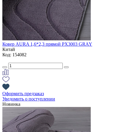
Ковер AURA 1,6*2,3 прямой PX3003 GRAY
Китай
Код: 154082
Оформить предзаказ
Уведомить о поступлении
Новинка