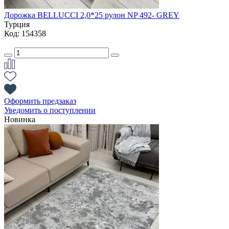
Дорожка BELLUCCI 2,0*25 рулон NP 492- GREY
Турция
Код: 154358
Оформить предзаказ
Уведомить о поступлении
Новинка