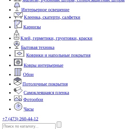
Интерьерное освещение
Клеенка, скатерти, салфетки
Карнизы
Клей, герметики, грунтовки, краски
Бытовая техника
Коврики и напольные покрытия
Ковры интерьерные
Обои
Потолочные покрытия
Самоклеящаяся пленка
Фотообои
Часы
+7 (473) 260-44-12