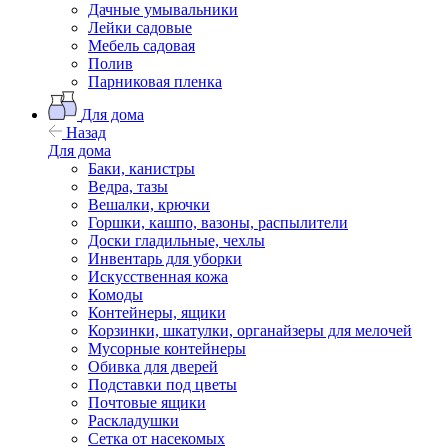
Дачные умывальники
Лейки садовые
Мебель садовая
Полив
Парниковая пленка
Для дома
Назад
Для дома
Баки, канистры
Ведра, тазы
Вешалки, крючки
Горшки, кашпо, вазоны, распылители
Доски гладильные, чехлы
Инвентарь для уборки
Искусственная кожа
Комоды
Контейнеры, ящики
Корзинки, шкатулки, органайзеры для мелочей
Мусорные контейнеры
Обивка для дверей
Подставки под цветы
Почтовые ящики
Раскладушки
Сетка от насекомых