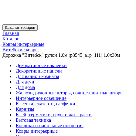
Каталог товаров
Главная
Каталог
Ковры интерьерные
Витебские ковры
Дорожка "Витебск" рулон 1,0м (p3545_a1p_111) 1,0х30м
Декоративные наклейки
Декоративные панели
Для ванной комнаты
Для дачи
Для дома
Жалюзи, рулонные шторы, солнцезащитные шторы
Интерьерное освещение
Клеенка, скатерти, салфетки
Карнизы
Клей, герметики, грунтовки, краски
Бытовая техника
Коврики и напольные покрытия
Ковры интерьерные