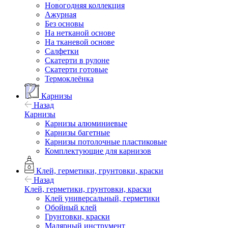
Новогодняя коллекция
Ажурная
Без основы
На нетканой основе
На тканевой основе
Салфетки
Скатерти в рулоне
Скатерти готовые
Термоклеёнка
Карнизы
Назад
Карнизы
Карнизы алюминиевые
Карнизы багетные
Карнизы потолочные пластиковые
Комплектующие для карнизов
Клей, герметики, грунтовки, краски
Назад
Клей, герметики, грунтовки, краски
Клей универсальный, герметики
Обойный клей
Грунтовки, краски
Малярный инструмент