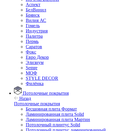
Аспект
БелВинил
Брянск
Вилия АС
Гомель
Индустрия
Палитра
Пермь
Саратов
Фокс
Евро Декор
Элизиум
Semre
МОФ
STYLE DECOR
Филёнка
Потолочные покрытия
Назад
Потолочные покрытия
Бесшовная плита Формат
Ламинированная плита Solid
Ламинированная плита Мартин
Потолочный плинтус Solid
Потолочный плинтус ламинированный