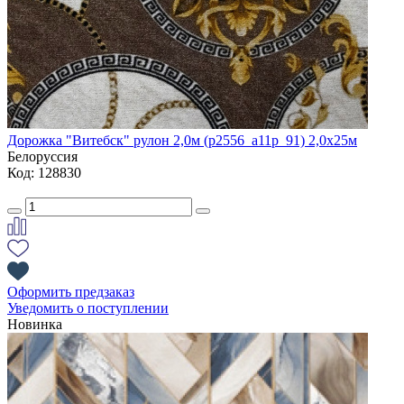
Дорожка "Витебск" рулон 2,0м (p2556_a11p_91) 2,0х25м
Белоруссия
Код: 128830
Оформить предзаказ
Уведомить о поступлении
Новинка