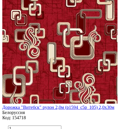
Дорожка "Витебск" рулон 2,0м (p1594_c5p_105) 2,0х30м
Белоруссия
Код: 154718