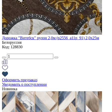
Дорожка "Витебск" рулон 2,0м (p2556_a11p_91) 2,0х25м
Белоруссия
Код: 128830
Оформить предзаказ
Уведомить о поступлении
Новинка