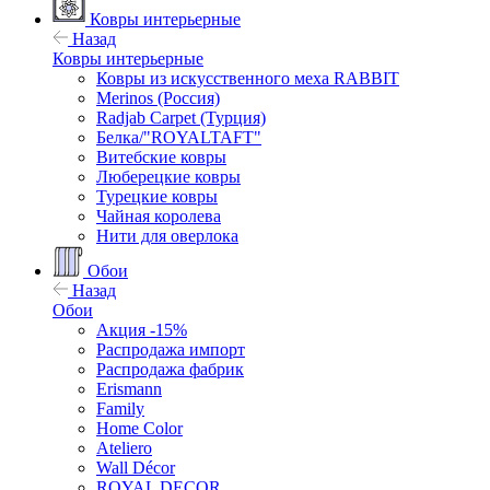
Ковры интерьерные
Назад
Ковры интерьерные
Ковры из искусственного меха RABBIT
Merinos (Россия)
Radjab Carpet (Турция)
Белка/"ROYALTAFT"
Витебские ковры
Люберецкие ковры
Турецкие ковры
Чайная королева
Нити для оверлока
Обои
Назад
Обои
Акция -15%
Распродажа импорт
Распродажа фабрик
Erismann
Family
Home Color
Ateliero
Wall Décor
ROYAL DECOR