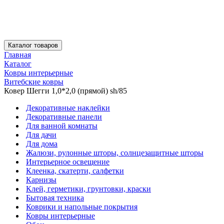
Каталог товаров
Главная
Каталог
Ковры интерьерные
Витебские ковры
Ковер Шегги 1,0*2,0 (прямой) sh/85
Декоративные наклейки
Декоративные панели
Для ванной комнаты
Для дачи
Для дома
Жалюзи, рулонные шторы, солнцезащитные шторы
Интерьерное освещение
Клеенка, скатерти, салфетки
Карнизы
Клей, герметики, грунтовки, краски
Бытовая техника
Коврики и напольные покрытия
Ковры интерьерные