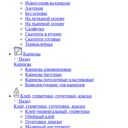
Новогодняя коллекция
Ажурная
Без основы
На нетканой основе
На тканевой основе
Салфетки
Скатерти в рулоне
Скатерти готовые
Термоклеёнка
Карнизы
Назад
Карнизы
Карнизы алюминиевые
Карнизы багетные
Карнизы потолочные пластиковые
Комплектующие для карнизов
Клей, герметики, грунтовки, краски
Назад
Клей, герметики, грунтовки, краски
Клей универсальный, герметики
Обойный клей
Грунтовки, краски
Малярный инструмент