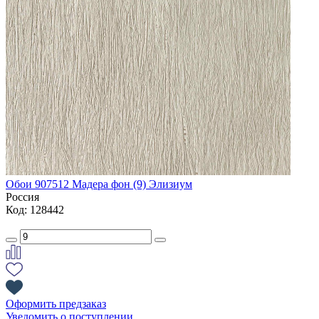
Обои 907512 Мадера фон (9) Элизиум
Россия
Код: 128442
Оформить предзаказ
Уведомить о поступлении