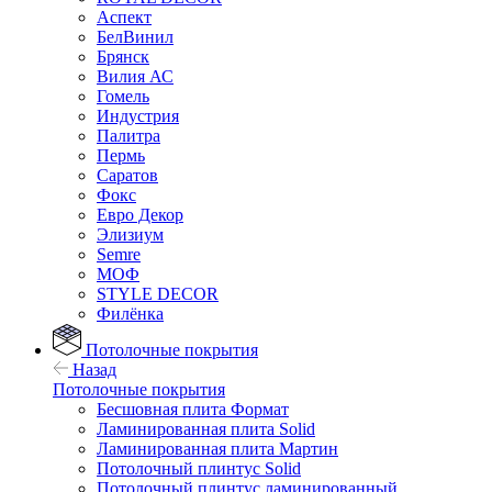
Аспект
БелВинил
Брянск
Вилия АС
Гомель
Индустрия
Палитра
Пермь
Саратов
Фокс
Евро Декор
Элизиум
Semre
МОФ
STYLE DECOR
Филёнка
Потолочные покрытия
Назад
Потолочные покрытия
Бесшовная плита Формат
Ламинированная плита Solid
Ламинированная плита Мартин
Потолочный плинтус Solid
Потолочный плинтус ламинированный