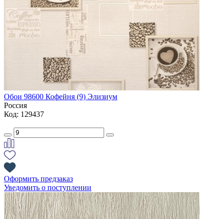
Обои 98600 Кофейня (9) Элизиум
Россия
Код: 129437
Оформить предзаказ
Уведомить о поступлении