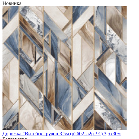
Новинка
Дорожка "Витебск" рулон 3,5м (p2602_a2p_91) 3,5х30м