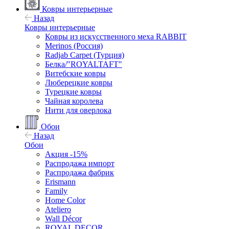
Ковры интерьерные
Назад
Ковры интерьерные
Ковры из искусственного меха RABBIT
Merinos (Россия)
Radjab Carpet (Турция)
Белка/"ROYALTAFT"
Витебские ковры
Люберецкие ковры
Турецкие ковры
Чайная королева
Нити для оверлока
Обои
Назад
Обои
Акция -15%
Распродажа импорт
Распродажа фабрик
Erismann
Family
Home Color
Ateliero
Wall Décor
ROYAL DECOR