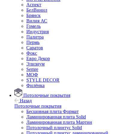
Аспект
БелВинил
Брянск
Вилия АС
Гомель
Индустрия
Палитра
Пермь
Саратов
Фокс
Евро Декор
Элизиум
Semre
МОФ
STYLE DECOR
Филёнка
Потолочные покрытия
Назад
Потолочные покрытия
Бесшовная плита Формат
Ламинированная плита Solid
Ламинированная плита Мартин
Потолочный плинтус Solid
Потолочный плинтус ламинированный