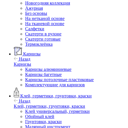
Новогодняя коллекция
Ажурная
Без основы
На нетканой основе
На тканевой основе
Салфетки
Скатерти в рулоне
Скатерти готовые
Термоклеёнка
Карнизы
Назад
Карнизы
Карнизы алюминиевые
Карнизы багетные
Карнизы потолочные пластиковые
Комплектующие для карнизов
Клей, герметики, грунтовки, краски
Назад
Клей, герметики, грунтовки, краски
Клей универсальный, герметики
Обойный клей
Грунтовки, краски
Малярный инструмент