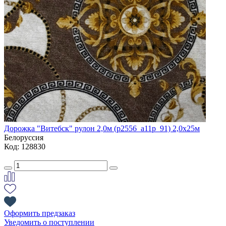
Дорожка "Витебск" рулон 2,0м (p2556_a11p_91) 2,0х25м
Белоруссия
Код: 128830
Оформить предзаказ
Уведомить о поступлении