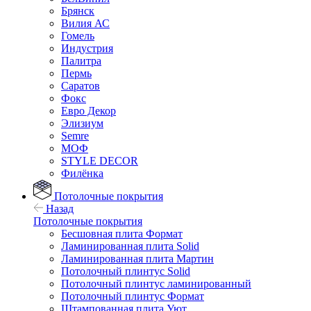
Брянск
Вилия АС
Гомель
Индустрия
Палитра
Пермь
Саратов
Фокс
Евро Декор
Элизиум
Semre
МОФ
STYLE DECOR
Филёнка
Потолочные покрытия
Назад
Потолочные покрытия
Бесшовная плита Формат
Ламинированная плита Solid
Ламинированная плита Мартин
Потолочный плинтус Solid
Потолочный плинтус ламинированный
Потолочный плинтус Формат
Штампованная плита Уют