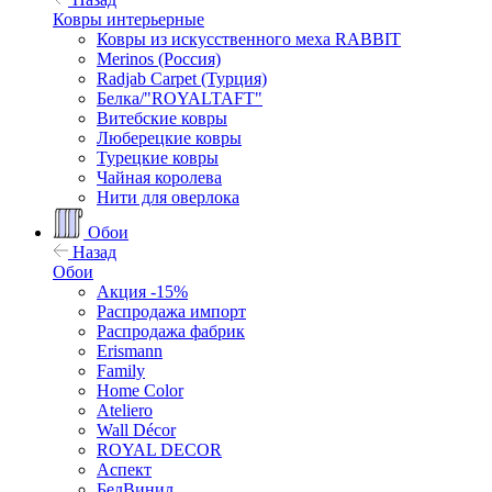
Ковры интерьерные
Ковры из искусственного меха RABBIT
Merinos (Россия)
Radjab Carpet (Турция)
Белка/"ROYALTAFT"
Витебские ковры
Люберецкие ковры
Турецкие ковры
Чайная королева
Нити для оверлока
Обои
Назад
Обои
Акция -15%
Распродажа импорт
Распродажа фабрик
Erismann
Family
Home Color
Ateliero
Wall Décor
ROYAL DECOR
Аспект
БелВинил