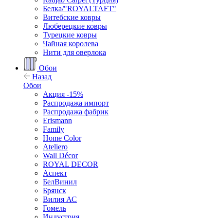
Белка/"ROYALTAFT"
Витебские ковры
Люберецкие ковры
Турецкие ковры
Чайная королева
Нити для оверлока
Обои
Назад
Обои
Акция -15%
Распродажа импорт
Распродажа фабрик
Erismann
Family
Home Color
Ateliero
Wall Décor
ROYAL DECOR
Аспект
БелВинил
Брянск
Вилия АС
Гомель
Индустрия