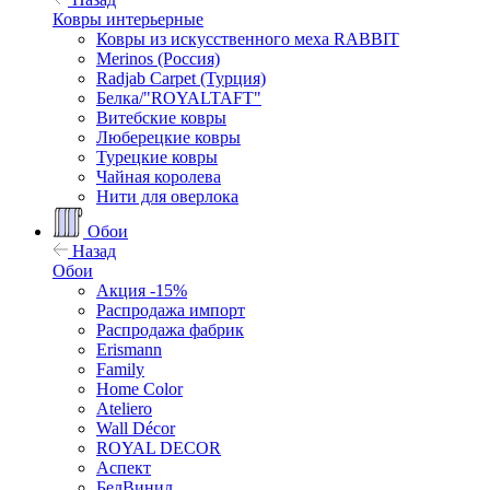
Ковры интерьерные
Ковры из искусственного меха RABBIT
Merinos (Россия)
Radjab Carpet (Турция)
Белка/"ROYALTAFT"
Витебские ковры
Люберецкие ковры
Турецкие ковры
Чайная королева
Нити для оверлока
Обои
Назад
Обои
Акция -15%
Распродажа импорт
Распродажа фабрик
Erismann
Family
Home Color
Ateliero
Wall Décor
ROYAL DECOR
Аспект
БелВинил