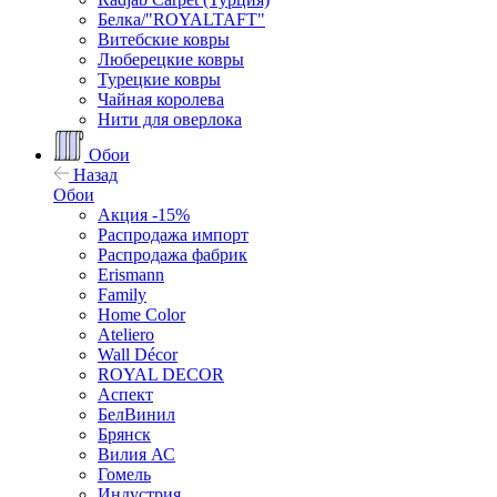
Белка/"ROYALTAFT"
Витебские ковры
Люберецкие ковры
Турецкие ковры
Чайная королева
Нити для оверлока
Обои
Назад
Обои
Акция -15%
Распродажа импорт
Распродажа фабрик
Erismann
Family
Home Color
Ateliero
Wall Décor
ROYAL DECOR
Аспект
БелВинил
Брянск
Вилия АС
Гомель
Индустрия