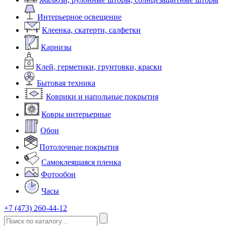
Интерьерное освещение
Клеенка, скатерти, салфетки
Карнизы
Клей, герметики, грунтовки, краски
Бытовая техника
Коврики и напольные покрытия
Ковры интерьерные
Обои
Потолочные покрытия
Самоклеящаяся пленка
Фотообои
Часы
+7 (473) 260-44-12