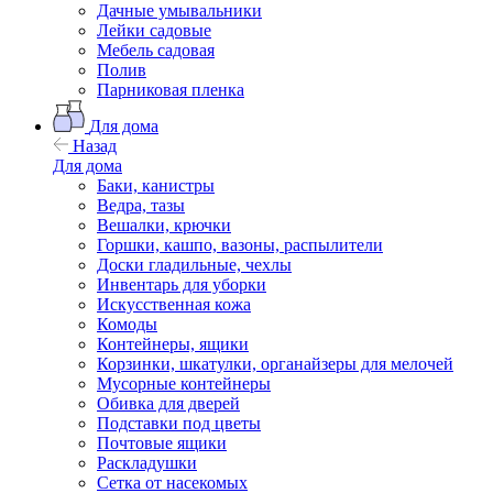
Дачные умывальники
Лейки садовые
Мебель садовая
Полив
Парниковая пленка
Для дома
Назад
Для дома
Баки, канистры
Ведра, тазы
Вешалки, крючки
Горшки, кашпо, вазоны, распылители
Доски гладильные, чехлы
Инвентарь для уборки
Искусственная кожа
Комоды
Контейнеры, ящики
Корзинки, шкатулки, органайзеры для мелочей
Мусорные контейнеры
Обивка для дверей
Подставки под цветы
Почтовые ящики
Раскладушки
Сетка от насекомых