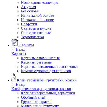
Новогодняя коллекция
Ажурная
Без основы
На нетканой основе
На тканевой основе
Салфетки
Скатерти в рулоне
Скатерти готовые
Термоклеёнка
Карнизы
Назад
Карнизы
Карнизы алюминиевые
Карнизы багетные
Карнизы потолочные пластиковые
Комплектующие для карнизов
Клей, герметики, грунтовки, краски
Назад
Клей, герметики, грунтовки, краски
Клей универсальный, герметики
Обойный клей
Грунтовки, краски
Малярный инструмент