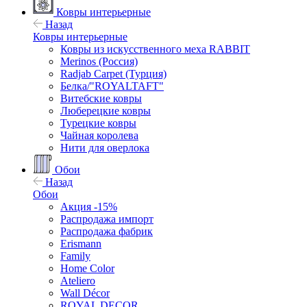
Ковры интерьерные
Назад
Ковры интерьерные
Ковры из искусственного меха RABBIT
Merinos (Россия)
Radjab Carpet (Турция)
Белка/"ROYALTAFT"
Витебские ковры
Люберецкие ковры
Турецкие ковры
Чайная королева
Нити для оверлока
Обои
Назад
Обои
Акция -15%
Распродажа импорт
Распродажа фабрик
Erismann
Family
Home Color
Ateliero
Wall Décor
ROYAL DECOR