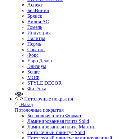
Аспект
БелВинил
Брянск
Вилия АС
Гомель
Индустрия
Палитра
Пермь
Саратов
Фокс
Евро Декор
Элизиум
Semre
МОФ
STYLE DECOR
Филёнка
Потолочные покрытия
Назад
Потолочные покрытия
Бесшовная плита Формат
Ламинированная плита Solid
Ламинированная плита Мартин
Потолочный плинтус Solid
Потолочный плинтус ламинированный