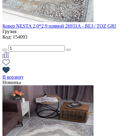
Ковер NESTA 2,0*2,9 прямой 26931A - BEJ / TOZ GRI
Грузия
Код: 154093
В корзину
Новинка