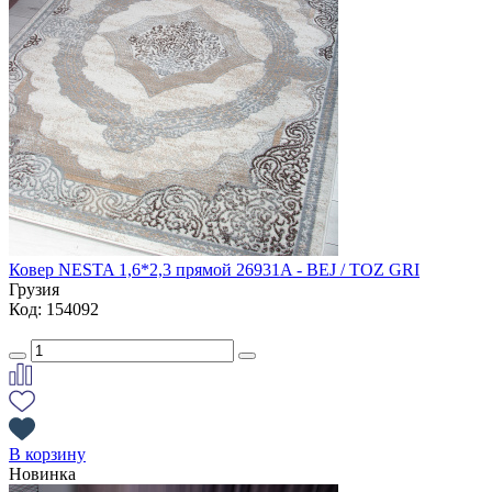
Ковер NESTA 1,6*2,3 прямой 26931A - BEJ / TOZ GRI
Грузия
Код: 154092
В корзину
Новинка