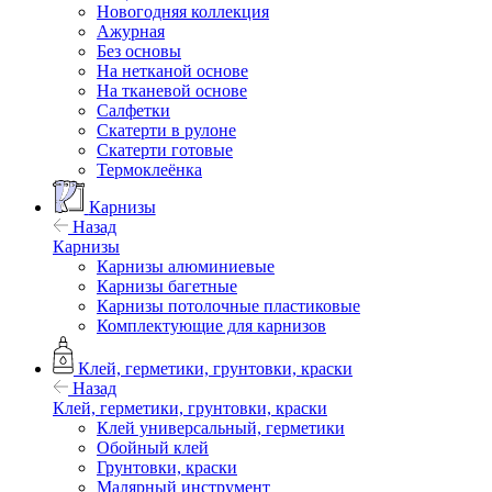
Новогодняя коллекция
Ажурная
Без основы
На нетканой основе
На тканевой основе
Салфетки
Скатерти в рулоне
Скатерти готовые
Термоклеёнка
Карнизы
Назад
Карнизы
Карнизы алюминиевые
Карнизы багетные
Карнизы потолочные пластиковые
Комплектующие для карнизов
Клей, герметики, грунтовки, краски
Назад
Клей, герметики, грунтовки, краски
Клей универсальный, герметики
Обойный клей
Грунтовки, краски
Малярный инструмент