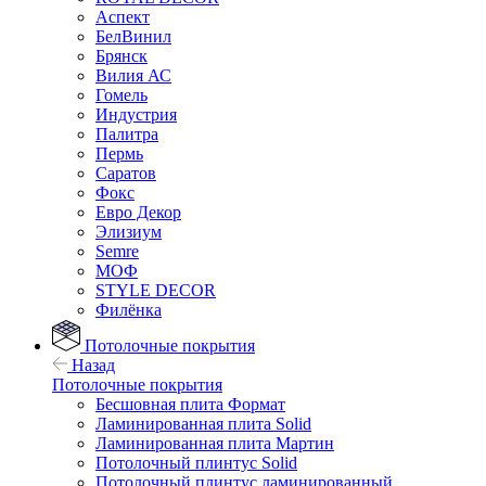
Аспект
БелВинил
Брянск
Вилия АС
Гомель
Индустрия
Палитра
Пермь
Саратов
Фокс
Евро Декор
Элизиум
Semre
МОФ
STYLE DECOR
Филёнка
Потолочные покрытия
Назад
Потолочные покрытия
Бесшовная плита Формат
Ламинированная плита Solid
Ламинированная плита Мартин
Потолочный плинтус Solid
Потолочный плинтус ламинированный