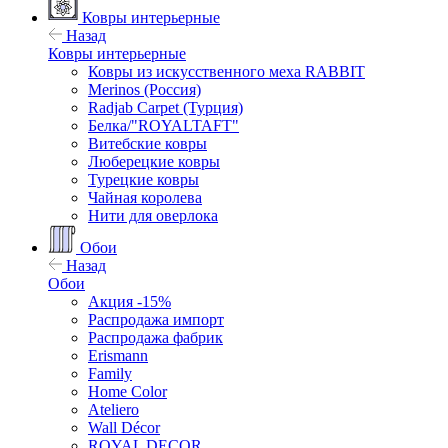
Ковры интерьерные
Назад
Ковры интерьерные
Ковры из искусственного меха RABBIT
Merinos (Россия)
Radjab Carpet (Турция)
Белка/"ROYALTAFT"
Витебские ковры
Люберецкие ковры
Турецкие ковры
Чайная королева
Нити для оверлока
Обои
Назад
Обои
Акция -15%
Распродажа импорт
Распродажа фабрик
Erismann
Family
Home Color
Ateliero
Wall Décor
ROYAL DECOR