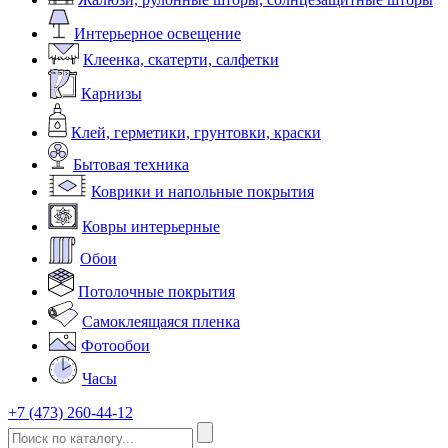
Интерьерное освещение
Клеенка, скатерти, салфетки
Карнизы
Клей, герметики, грунтовки, краски
Бытовая техника
Коврики и напольные покрытия
Ковры интерьерные
Обои
Потолочные покрытия
Самоклеящаяся пленка
Фотообои
Часы
+7 (473) 260-44-12