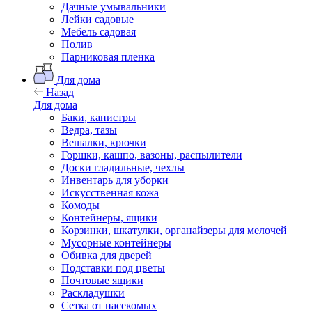
Дачные умывальники
Лейки садовые
Мебель садовая
Полив
Парниковая пленка
Для дома
Назад
Для дома
Баки, канистры
Ведра, тазы
Вешалки, крючки
Горшки, кашпо, вазоны, распылители
Доски гладильные, чехлы
Инвентарь для уборки
Искусственная кожа
Комоды
Контейнеры, ящики
Корзинки, шкатулки, органайзеры для мелочей
Мусорные контейнеры
Обивка для дверей
Подставки под цветы
Почтовые ящики
Раскладушки
Сетка от насекомых