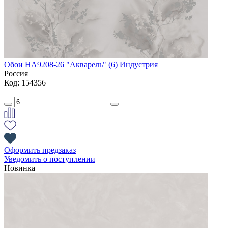
Обои HА9208-26 "Акварель" (6) Индустрия
Россия
Код: 154356
Оформить предзаказ
Уведомить о поступлении
Новинка