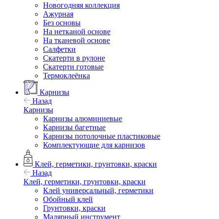
Новогодняя коллекция
Ажурная
Без основы
На нетканой основе
На тканевой основе
Салфетки
Скатерти в рулоне
Скатерти готовые
Термоклеёнка
Карнизы
Назад
Карнизы
Карнизы алюминиевые
Карнизы багетные
Карнизы потолочные пластиковые
Комплектующие для карнизов
Клей, герметики, грунтовки, краски
Назад
Клей, герметики, грунтовки, краски
Клей универсальный, герметики
Обойный клей
Грунтовки, краски
Малярный инструмент