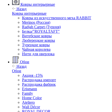
Ковры интерьерные
Назад
Ковры интерьерные
Ковры из искусственного меха RABBIT
Merinos (Россия)
Radjab Carpet (Турция)
Белка/"ROYALTAFT"
Витебские ковры
Люберецкие ковры
Турецкие ковры
Чайная королева
Нити для оверлока
Обои
Назад
Обои
Акция -15%
Распродажа импорт
Распродажа фабрик
Erismann
Family
Home Color
Ateliero
Wall Décor
ROYAL DECOR