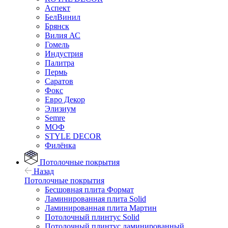
Аспект
БелВинил
Брянск
Вилия АС
Гомель
Индустрия
Палитра
Пермь
Саратов
Фокс
Евро Декор
Элизиум
Semre
МОФ
STYLE DECOR
Филёнка
Потолочные покрытия
Назад
Потолочные покрытия
Бесшовная плита Формат
Ламинированная плита Solid
Ламинированная плита Мартин
Потолочный плинтус Solid
Потолочный плинтус ламинированный