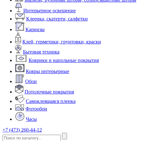
Интерьерное освещение
Клеенка, скатерти, салфетки
Карнизы
Клей, герметики, грунтовки, краски
Бытовая техника
Коврики и напольные покрытия
Ковры интерьерные
Обои
Потолочные покрытия
Самоклеящаяся пленка
Фотообои
Часы
+7 (473) 260-44-12