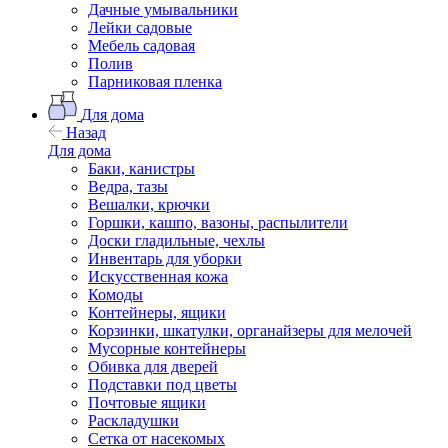
Дачные умывальники
Лейки садовые
Мебель садовая
Полив
Парниковая пленка
Для дома
Назад
Для дома
Баки, канистры
Ведра, тазы
Вешалки, крючки
Горшки, кашпо, вазоны, распылители
Доски гладильные, чехлы
Инвентарь для уборки
Искусственная кожа
Комоды
Контейнеры, ящики
Корзинки, шкатулки, органайзеры для мелочей
Мусорные контейнеры
Обивка для дверей
Подставки под цветы
Почтовые ящики
Раскладушки
Сетка от насекомых