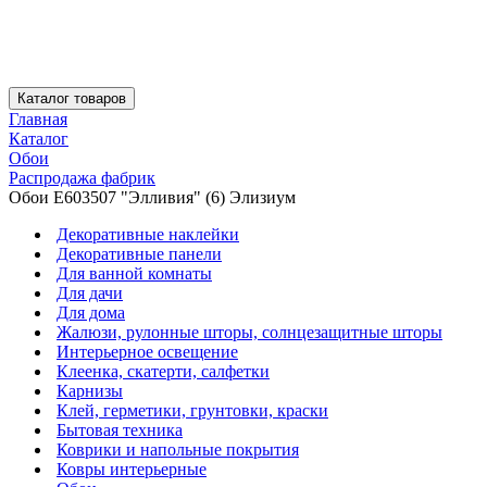
Каталог товаров
Главная
Каталог
Обои
Распродажа фабрик
Обои E603507 "Элливия" (6) Элизиум
Декоративные наклейки
Декоративные панели
Для ванной комнаты
Для дачи
Для дома
Жалюзи, рулонные шторы, солнцезащитные шторы
Интерьерное освещение
Клеенка, скатерти, салфетки
Карнизы
Клей, герметики, грунтовки, краски
Бытовая техника
Коврики и напольные покрытия
Ковры интерьерные