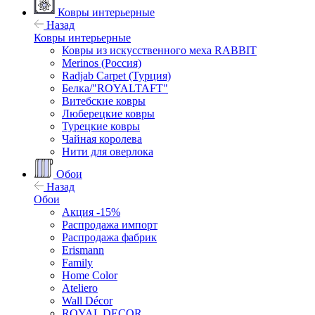
Ковры интерьерные
Назад
Ковры интерьерные
Ковры из искусственного меха RABBIT
Merinos (Россия)
Radjab Carpet (Турция)
Белка/"ROYALTAFT"
Витебские ковры
Люберецкие ковры
Турецкие ковры
Чайная королева
Нити для оверлока
Обои
Назад
Обои
Акция -15%
Распродажа импорт
Распродажа фабрик
Erismann
Family
Home Color
Ateliero
Wall Décor
ROYAL DECOR