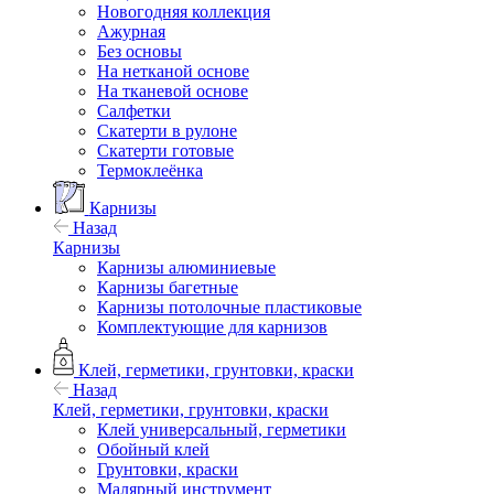
Новогодняя коллекция
Ажурная
Без основы
На нетканой основе
На тканевой основе
Салфетки
Скатерти в рулоне
Скатерти готовые
Термоклеёнка
Карнизы
Назад
Карнизы
Карнизы алюминиевые
Карнизы багетные
Карнизы потолочные пластиковые
Комплектующие для карнизов
Клей, герметики, грунтовки, краски
Назад
Клей, герметики, грунтовки, краски
Клей универсальный, герметики
Обойный клей
Грунтовки, краски
Малярный инструмент