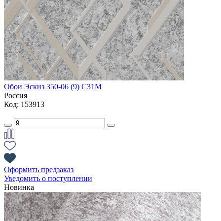
Обои Эскиз 350-06 (9) С31М
Россия
Код: 153913
Оформить предзаказ
Уведомить о поступлении
Новинка