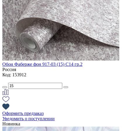
Обои Фаберже фон 917-03 (15) С14 гр.2
Россия
Код: 153912
Оформить предзаказ
Уведомить о поступлении
Новинка