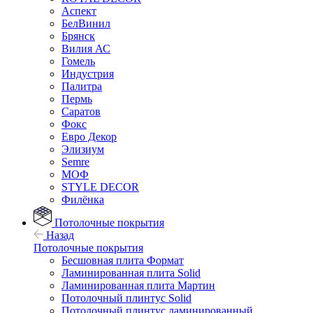
Аспект
БелВинил
Брянск
Вилия АС
Гомель
Индустрия
Палитра
Пермь
Саратов
Фокс
Евро Декор
Элизиум
Semre
МОФ
STYLE DECOR
Филёнка
Потолочные покрытия
Назад
Потолочные покрытия
Бесшовная плита Формат
Ламинированная плита Solid
Ламинированная плита Мартин
Потолочный плинтус Solid
Потолочный плинтус ламинированный