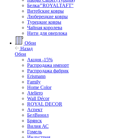
Белка/"ROYALTAFT"
Витебские ковры
Люберецкие ковры
Турецкие ковры
Чайная королева
Нити для оверлока
Обои
Назад
Обои
Акция -15%
Распродажа импорт
Распродажа фабрик
Erismann
Family
Home Color
Ateliero
Wall Décor
ROYAL DECOR
Аспект
БелВинил
Брянск
Вилия АС
Гомель
Индустрия