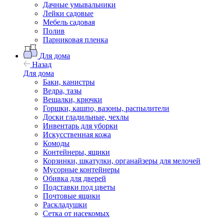
Дачные умывальники
Лейки садовые
Мебель садовая
Полив
Парниковая пленка
Для дома
Назад
Для дома
Баки, канистры
Ведра, тазы
Вешалки, крючки
Горшки, кашпо, вазоны, распылители
Доски гладильные, чехлы
Инвентарь для уборки
Искусственная кожа
Комоды
Контейнеры, ящики
Корзинки, шкатулки, органайзеры для мелочей
Мусорные контейнеры
Обивка для дверей
Подставки под цветы
Почтовые ящики
Раскладушки
Сетка от насекомых