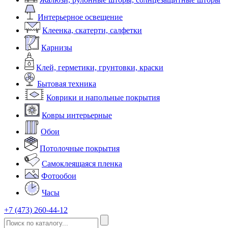
Интерьерное освещение
Клеенка, скатерти, салфетки
Карнизы
Клей, герметики, грунтовки, краски
Бытовая техника
Коврики и напольные покрытия
Ковры интерьерные
Обои
Потолочные покрытия
Самоклеящаяся пленка
Фотообои
Часы
+7 (473) 260-44-12