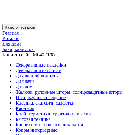
Каталог товаров
Главная
Каталог
Для дома
Баки, канистры
Канистра 20л. М040 (1/6)
Декоративные наклейки
Декоративные панели
Для ванной комнаты
Для дачи
Для дома
Жалюзи, рулонные шторы, солнцезащитные шторы
Интерьерное освещение
Клеенка, скатерти, салфетки
Карнизы
Клей, герметики, грунтовки, краски
Бытовая техника
Коврики и напольные покрытия
Ковры интерьерные