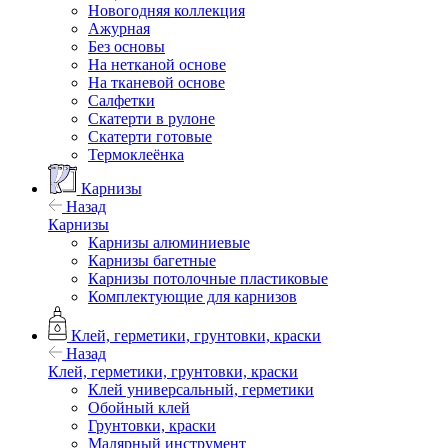
Новогодняя коллекция
Ажурная
Без основы
На нетканой основе
На тканевой основе
Салфетки
Скатерти в рулоне
Скатерти готовые
Термоклеёнка
Карнизы
Назад
Карнизы
Карнизы алюминиевые
Карнизы багетные
Карнизы потолочные пластиковые
Комплектующие для карнизов
Клей, герметики, грунтовки, краски
Назад
Клей, герметики, грунтовки, краски
Клей универсальный, герметики
Обойный клей
Грунтовки, краски
Малярный инструмент