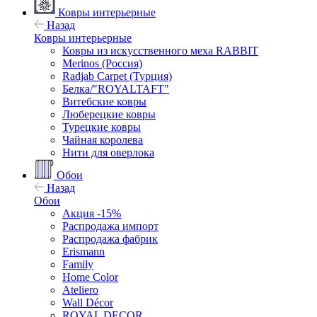
Ковры интерьерные
Назад
Ковры интерьерные
Ковры из искусственного меха RABBIT
Merinos (Россия)
Radjab Carpet (Турция)
Белка/"ROYALTAFT"
Витебские ковры
Люберецкие ковры
Турецкие ковры
Чайная королева
Нити для оверлока
Обои
Назад
Обои
Акция -15%
Распродажа импорт
Распродажа фабрик
Erismann
Family
Home Color
Ateliero
Wall Décor
ROYAL DECOR