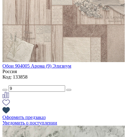
Обои 904005 Арома (9) Элизиум
Россия
Код: 133858
Оформить предзаказ
Уведомить о поступлении