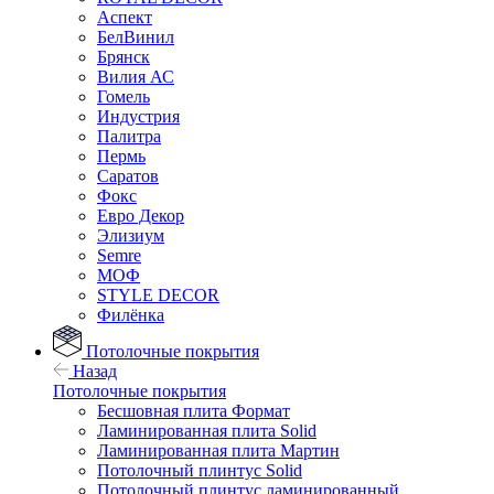
Аспект
БелВинил
Брянск
Вилия АС
Гомель
Индустрия
Палитра
Пермь
Саратов
Фокс
Евро Декор
Элизиум
Semre
МОФ
STYLE DECOR
Филёнка
Потолочные покрытия
Назад
Потолочные покрытия
Бесшовная плита Формат
Ламинированная плита Solid
Ламинированная плита Мартин
Потолочный плинтус Solid
Потолочный плинтус ламинированный