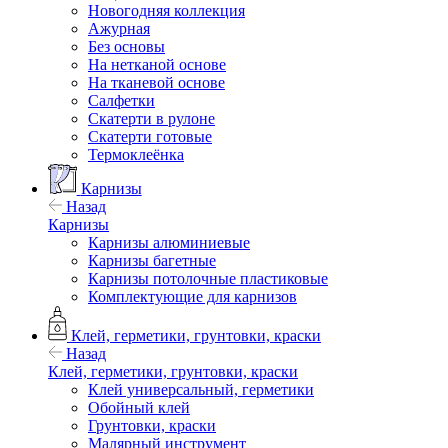
Новогодняя коллекция
Ажурная
Без основы
На нетканой основе
На тканевой основе
Салфетки
Скатерти в рулоне
Скатерти готовые
Термоклеёнка
Карнизы
Назад
Карнизы
Карнизы алюминиевые
Карнизы багетные
Карнизы потолочные пластиковые
Комплектующие для карнизов
Клей, герметики, грунтовки, краски
Назад
Клей, герметики, грунтовки, краски
Клей универсальный, герметики
Обойный клей
Грунтовки, краски
Малярный инструмент