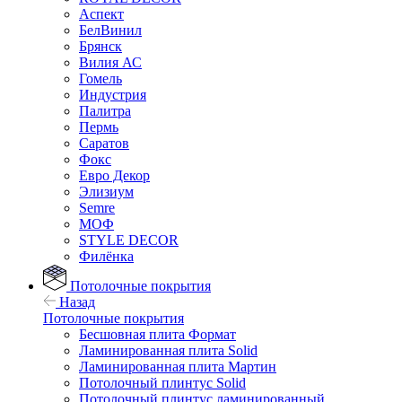
Аспект
БелВинил
Брянск
Вилия АС
Гомель
Индустрия
Палитра
Пермь
Саратов
Фокс
Евро Декор
Элизиум
Semre
МОФ
STYLE DECOR
Филёнка
Потолочные покрытия
Назад
Потолочные покрытия
Бесшовная плита Формат
Ламинированная плита Solid
Ламинированная плита Мартин
Потолочный плинтус Solid
Потолочный плинтус ламинированный