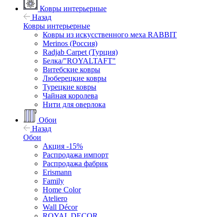
Ковры интерьерные
Назад
Ковры интерьерные
Ковры из искусственного меха RABBIT
Merinos (Россия)
Radjab Carpet (Турция)
Белка/"ROYALTAFT"
Витебские ковры
Люберецкие ковры
Турецкие ковры
Чайная королева
Нити для оверлока
Обои
Назад
Обои
Акция -15%
Распродажа импорт
Распродажа фабрик
Erismann
Family
Home Color
Ateliero
Wall Décor
ROYAL DECOR